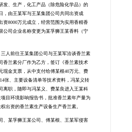
研发、生产，化工产品（除危险化学品）的
1日，由王某军与王某集团公司共同出资成
出资8000万元成立，经营范围为实用香精香
有限公司企业名称变更为某孚狮王某香料（宁
，三人前往王某集团公司与王某军洽谈香兰素
司香兰素分厂作为乙方，签订《香兰素技术
元现金支票，从中支付给傅某根40万元、费
图14张、主要设备清单等技术资料，冯某义转
公司离职，随即与冯某义、费某良进入王某科
建设项目环境影响报告书，批准香兰素年产量为
股权出资的香兰素生产设备生产香兰素。
司、某孚狮王某公司、傅某根、王某军侵害