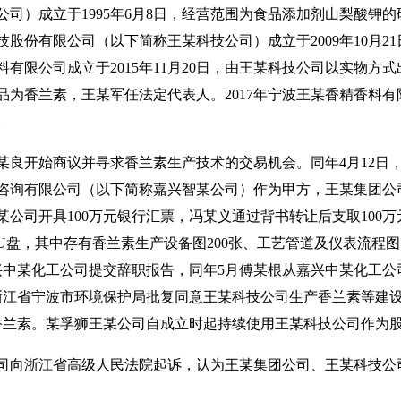
）成立于1995年6月8日，经营范围为食品添加剂山梨酸钾的
股份有限公司（以下简称王某科技公司）成立于2009年10月2
限公司成立于2015年11月20日，由王某科技公司以实物方式
品为香兰素，王某军任法定代表人。2017年宁波王某香精香料
。
某良开始商议并寻求香兰素生产技术的交易机会。同年4月12日
咨询有限公司（以下简称嘉兴智某公司）作为甲方，王某集团公
公司开具100万元银行汇票，冯某义通过背书转让后支取100万
U盘，其中存有香兰素生产设备图200张、工艺管道及仪表流程
嘉兴中某化工公司提交辞职报告，同年5月傅某根从嘉兴中某化工
日，浙江省宁波市环境保护局批复同意王某科技公司生产香兰素等
产香兰素。某孚狮王某公司自成立时起持续使用王某科技公司作为
司向浙江省高级人民法院起诉，认为王某集团公司、王某科技公