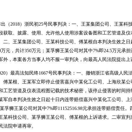
作出（2018）浙民初25号民事判决：一、王某集团公司、王某
段获取、披露、使用、允许他人使用涉案设备图和工艺管道及仪
。二、王某集团公司、王某科技公司、傅某根自本判决生效之日
0万元，共计350万元；某孚狮王某公司对其中7%即24.5万元
军外，本案各方当事人均不服一审判决，向最高人民法院提出上
020）最高法知民终1667号民事判决：一、撤销浙江省高级人民法
、傅某根、王某军立即停止侵害嘉兴中某化工公司、上海欣某公
和工艺管道及仪表流程图记载的技术秘密，该停止侵害的时间持
自本判决生效之日起十日内连带赔偿嘉兴中某化工公司、上海欣某公
.20元，某孚狮王某公司对其中7%即11152516.98元承担连带
王某科技公司、某孚狮王某公司、傅某根的上诉请求。二审宣判
民法院申请再审。