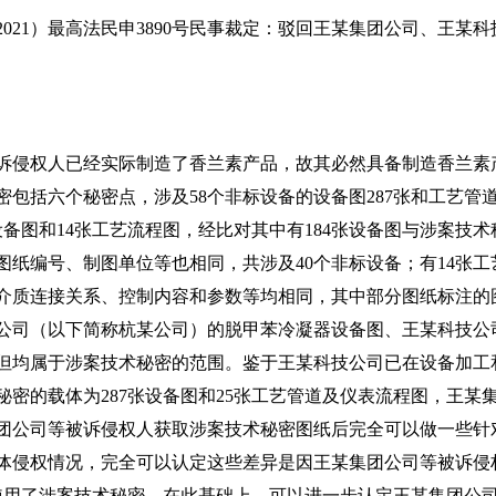
2021）最高法民申3890号民事裁定：驳回王某集团公司、王
侵权人已经实际制造了香兰素产品，故其必然具备制造香兰素
包括六个秘密点，涉及58个非标设备的设备图287张和工艺管
设备图和14张工艺流程图，经比对其中有184张设备图与涉案技
图纸编号、制图单位等也相同，共涉及40个非标设备；有14张
介质连接关系、控制内容和参数等均相同，其中部分图纸标注的
公司（以下简称杭某公司）的脱甲苯冷凝器设备图、王某科技公司
但均属于涉案技术秘密的范围。鉴于王某科技公司已在设备加工
密的载体为287张设备图和25张工艺管道及仪表流程图，王某集
集团公司等被诉侵权人获取涉案技术秘密图纸后完全可以做一些针
体侵权情况，完全可以认定这些差异是因王某集团公司等被诉侵
使用了涉案技术秘密。在此基础上，可以进一步认定王某集团公