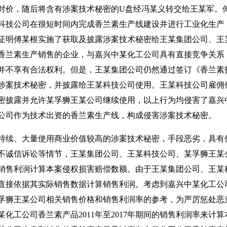
的对价，随后将含有涉案技术秘密的U盘经冯某义转交给王某军。
科技公司在很短时间内完成香兰素生产线建设并进行工业化生产
证明傅某根实施了获取及披露涉案技术秘密给王某集团公司、王
香兰素生产销售的企业，与嘉兴中某化工公司具有直接竞争关系
并不享有合法权利。但是，王某集团公司仍然通过签订《香兰素
涉案技术秘密，并披露给王某科技公司使用。王某科技公司雇佣
密披露并允许某孚狮王某公司继续使用，以上行为均侵害了嘉兴
公司作为技术出资的香兰素生产线，构成侵害涉案技术秘密。
续、大量使用商业价值较高的涉案技术秘密，手段恶劣，具有
不诚信诉讼等情节，王某集团公司、王某科技公司、某孚狮王某
销售利润计算本案侵权损害赔偿数额。由于王某集团公司、王某
直接依据其实际销售数据计算销售利润。考虑到嘉兴中某化工公
孚狮王某公司相关销售价格和销售利润率的参考，为严厉惩处恶
工公司香兰素产品2011年至2017年期间的销售利润率来计算本案