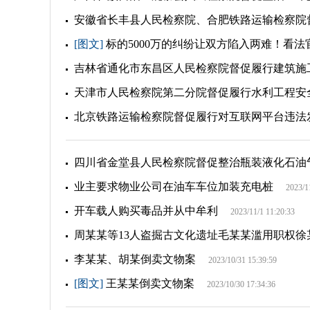
安徽省长丰县人民检察院、合肥铁路运输检察院
[图文]
标的5000万的纠纷让双方陷入两难！看
吉林省通化市东昌区人民检察院督促履行建筑施
天津市人民检察院第二分院督促履行水利工程安
北京铁路运输检察院督促履行对互联网平台违法
四川省金堂县人民检察院督促整治瓶装液化石油
业主要求物业公司在油车车位加装充电桩
2023/1
开车载人购买毒品并从中牟利
2023/11/1 11:20:33
周某某等13人盗掘古文化遗址毛某某滥用职权徐
李某某、胡某倒卖文物案
2023/10/31 15:39:59
[图文]
王某某倒卖文物案
2023/10/30 17:34:36