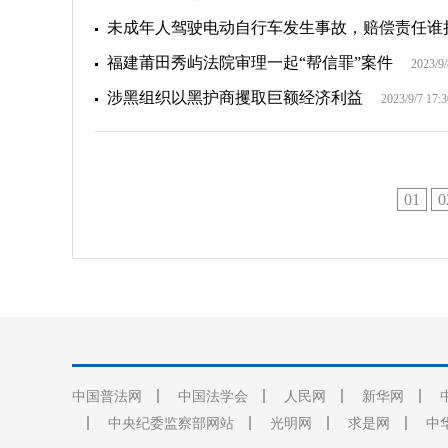
未成年人驾驶电动自行车发生事故，赔偿责任谁
福建莆田秀屿法院审理一起“帮信罪”案件
2023/9/
涉黑组织以黑护商攫取巨额经济利益
2023/9/7 17:3
01
0
中国普法网
中国法学会
人民网
新华网
中央纪委监察部网站
光明网
求是网
中