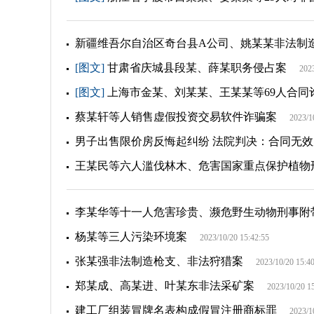
新疆维吾尔自治区奇台县A公司、姚某某非法制
[图文]
甘肃省庆城县段某、薛某职务侵占案
2023
[图文]
上海市金某、刘某某、王某某等69人合同
蔡某轩等人销售虚假投资交易软件诈骗案
2023/1
男子出售限价房反悔起纠纷 法院判决：合同无
王某民等六人滥伐林木、危害国家重点保护植物
李某华等十一人危害珍贵、濒危野生动物刑事附
杨某等三人污染环境案
2023/10/20 15:42:55
张某强非法制造枪支、非法狩猎案
2023/10/20 15:4
郑某成、高某进、叶某东非法采矿案
2023/10/20 1
建工厂组装冒牌名表构成假冒注册商标罪
2023/1