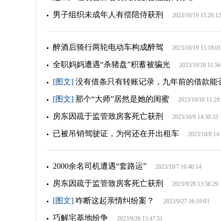
男子组织未成年人有偿陪侍获刑
2023/10/19 15:20:12
醉酒后骑行两轮电动车构成醉驾
2023/10/19 15:18:01
全职妈妈遭遇“杀猪盘”积蓄被骗光
2023/10/18 11:56
[图文]
没有借条只有转账记录，九年前的借款能
[图文]
那个“大师”居然是她的闺蜜
2023/10/10 11:28
房东因疏于监管致房客死亡获刑
2023/10/9 14:30:33
已被吊销驾驶证，为何还在开出租车
2023/10/8 14
2000余名司机遭遇“套路运”
2023/10/7 16:46:14
房东因疏于监管致房客死亡获刑
2023/9/28 13:56:29
[图文]
咋断这起亲情纠纷案？
2023/9/27 16:19:03
巧解宅基地纷争
2023/9/26 15:47:51