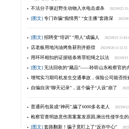
不法分子驱赶野生动物入水电击虐杀
2023/9/25 15
[图文]
专门诈骗“痴情男” “女主播”套路深
2023/9/
[图文]
招聘变“培训” “用人”成骗人
2023/9/21 11:43:
店老板用地沟油烤鱼获刑并赔偿
2023/9/20 11:52:15
用环环相扣的证据链条将罪犯绳之以法
2023/9/15
[图文]
无法回收的“藏品”——聆听山东检察官的
增驾实习期司机发生交通事故，保险公司能否拒
自编自演“聊天记录”，这个骗子“人设”崩了
2023
普通药包装成“神药”,骗了6000多名老人
2023/9/12
检察官查明故意伤害案案发原因,揪出性侵学生的
[图文]
套路翻新！骗子竟盯上了“反诈中心”
2023