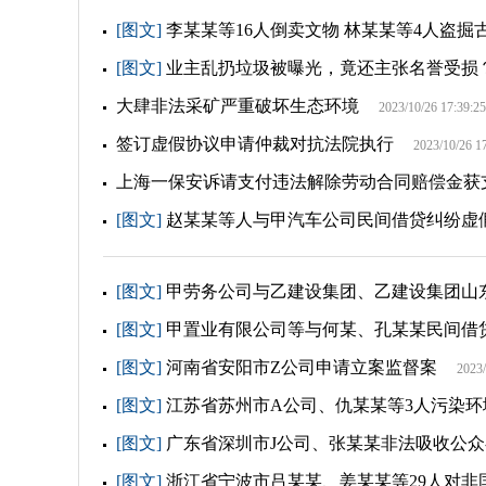
[图文]
李某某等16人倒卖文物 林某某等4人盗掘
[图文]
业主乱扔垃圾被曝光，竟还主张名誉受损
大肆非法采矿严重破坏生态环境
2023/10/26 17:39:25
签订虚假协议申请仲裁对抗法院执行
2023/10/26 1
上海一保安诉请支付违法解除劳动合同赔偿金获
[图文]
赵某某等人与甲汽车公司民间借贷纠纷虚
[图文]
甲劳务公司与乙建设集团、乙建设集团山
[图文]
甲置业有限公司等与何某、孔某某民间借
[图文]
河南省安阳市Z公司申请立案监督案
2023/
[图文]
江苏省苏州市A公司、仇某某等3人污染环
[图文]
广东省深圳市J公司、张某某非法吸收公众
[图文]
浙江省宁波市吕某某、姜某某等29人对非